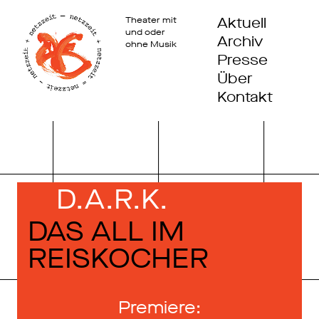
Aktuell
Theater mit
und oder
Archiv
ohne Musik
Presse
Über
Kontakt
D.A.R.K.
DAS ALL IM
REISKOCHER
Premiere: