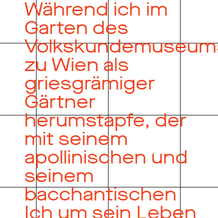
Während ich im
Garten des
Volkskundemuseum
zu Wien als
griesgrämiger
Gärtner
herumstapfe, der
mit seinem
apollinischen und
seinem
bacchantischen
Ich um sein Leben