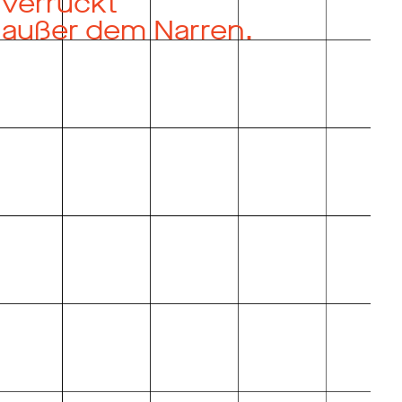
verrückt
außer dem Narren.