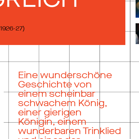
1926-27)
Eine wunderschöne
Geschichte von
einem scheinbar
schwachem König,
einer gierigen
Königin, einem
wunderbaren Trinklied