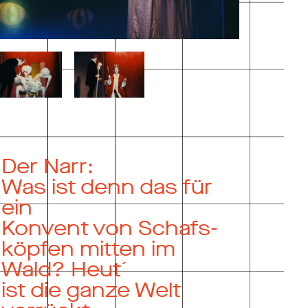
Der Narr:
Was ist denn das für
ein
Konvent von Schafs-
köpfen mitten im
Wald? Heut´
ist die ganze Welt