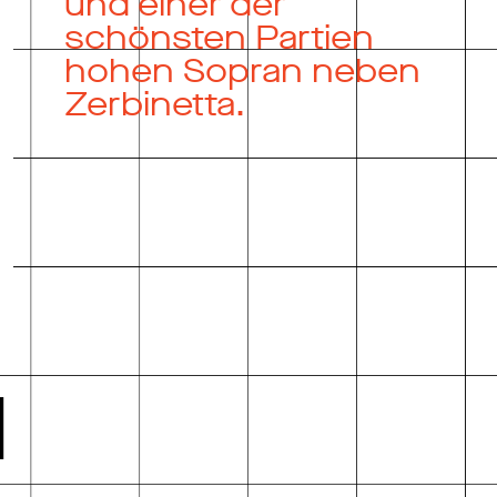
und einer der
schönsten Partien
hohen Sopran neben
Zerbinetta.
N