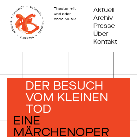
Aktuell
Theater mit
und oder
Archiv
ohne Musik
Presse
Über
Kontakt
DER BESUCH
VOM­ KLEINEN
TOD
EINE
MÄRCHENOPER