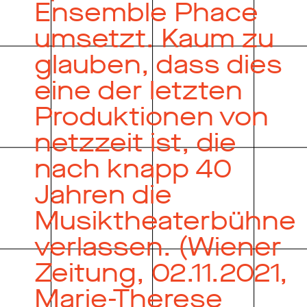
Ensemble Phace
umsetzt. Kaum zu
glauben, dass dies
eine der letzten
Produktionen von
netzzeit ist, die
nach knapp 40
Jahren die
Musiktheaterbühne
verlassen. (Wiener
Zeitung, 02.11.2021,
Marie-Therese