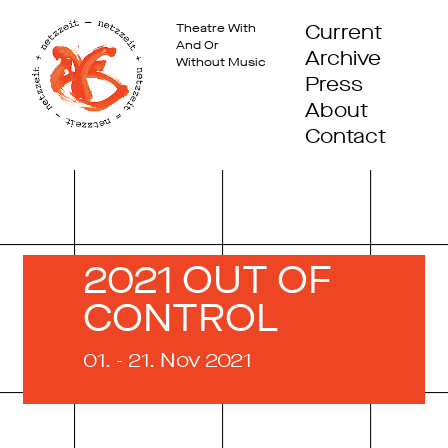
Current
Theatre With
And Or
Archive
Without Music
Press
About
Contact
2021 OUT OF
CONTROL
01. - 21. Nov 2021