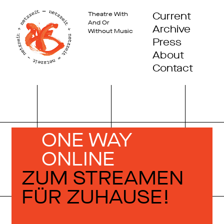
Current
Theatre With
And Or
Archive
Without Music
Press
About
Contact
ONE WAY
ONLINE
ZUM STREA­MEN
FÜR ZUHAUSE!